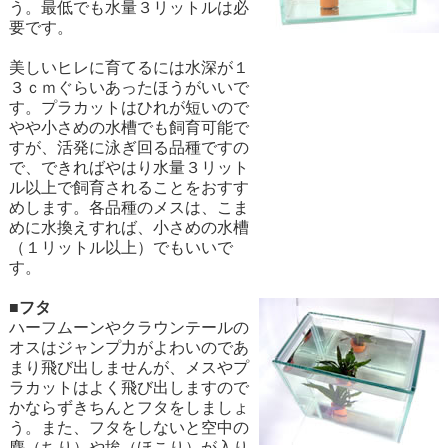
う。最低でも水量３リットルは必
要です。
美しいヒレに育てるには水深が１
３ｃｍぐらいあったほうがいいで
す。プラカットはひれが短いので
やや小さめの水槽でも飼育可能で
すが、活発に泳ぎ回る品種ですの
で、できればやはり水量３リット
ル以上で飼育されることをおすす
めします。各品種のメスは、こま
めに水換えすれば、小さめの水槽
（１リットル以上）でもいいで
す。
■フタ
ハーフムーンやクラウンテールの
オスはジャンプ力がよわいのであ
まり飛び出しませんが、メスやプ
ラカットはよく飛び出しますので
かならずきちんとフタをしましょ
う。また、フタをしないと空中の
塵（ちり）や埃（ほこり）が入り