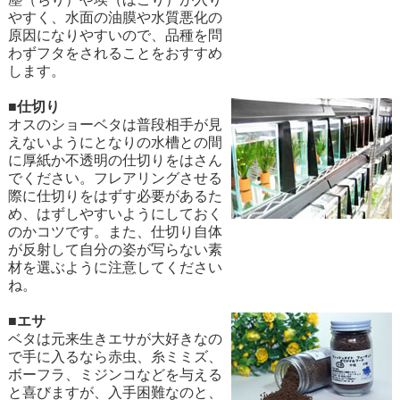
やすく、水面の油膜や水質悪化の
原因になりやすいので、品種を問
わずフタをされることをおすすめ
します。
■仕切り
オスのショーベタは普段相手が見
えないようにとなりの水槽との間
に厚紙か不透明の仕切りをはさん
でください。フレアリングさせる
際に仕切りをはずす必要があるた
め、はずしやすいようにしておく
のかコツです。また、仕切り自体
が反射して自分の姿が写らない素
材を選ぶように注意してください
ね。
■エサ
ベタは元来生きエサが大好きなの
で手に入るなら赤虫、糸ミミズ、
ボーフラ、ミジンコなどを与える
と喜びますが、入手困難なのと、