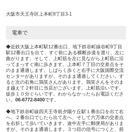
大阪市天王寺区上本町8丁目3-1
電車で
◆近鉄大阪上本町駅12番出口、地下鉄谷町線谷町9丁目
駅12番出口を出て、すぐ前にある横断歩道を渡り、左に
曲がります。そして、上町筋を左に見ながら上町筋に沿
ってまっすぐ南に歩きます。上本町７丁目の交差点をそ
のまま通過します。しばらく歩くと右手に大阪国際交流
センターがありますが、そのまま通過してください。す
ると次の右角に鶏笑さんがあります。鶏笑さんをそのま
ま越えて２軒目に当店がございます。上町筋沿いです。
徒歩１０分ぐらいです。わからなかったらお電話くださ
い。
06-6772-8400
です。
◆地下鉄谷町線四天王寺前夕陽ケ丘駅１番出口を出て右
へ、２番出口でしたら出て左へ、そして六万体の交差点
を右折して歩いていきます。途中左手に郵便局がありま
すが、そのまま通過します。３つ目の信号につくと、前