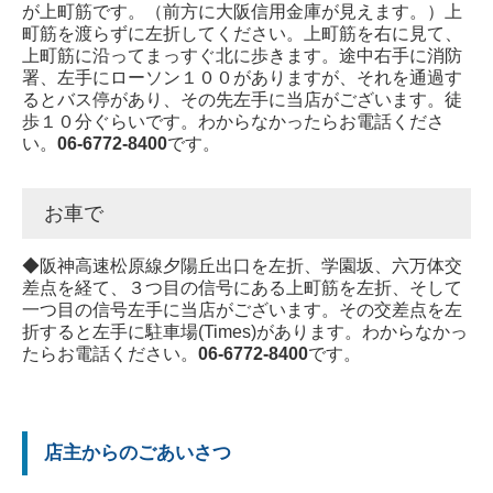
が上町筋です。（前方に大阪信用金庫が見えます。）上
町筋を渡らずに左折してください。上町筋を右に見て、
上町筋に沿ってまっすぐ北に歩きます。途中右手に消防
署、左手にローソン１００がありますが、それを通過す
るとバス停があり、その先左手に当店がございます。徒
歩１０分ぐらいです。わからなかったらお電話くださ
い。
06-6772-8400
です。
お車で
◆阪神高速松原線夕陽丘出口を左折、学園坂、六万体交
差点を経て、３つ目の信号にある上町筋を左折、そして
一つ目の信号左手に当店がございます。その交差点を左
折すると左手に駐車場(Times)があります。わからなかっ
たらお電話ください。
06-6772-8400
です。
店主からのごあいさつ