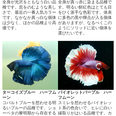
全身が光沢をともなう白い品
全身が真っ赤に染まる品種で
種です。息をのむような美し
す。明るい鮮紅色はとても目
さで、最近の一番人気カラー
をひく派手な色彩です。体表
です。なかなか真っ白な個体
に多色の黒や輝点が入る個体
は少なく、ほかの品種より高
がありますが、なるべくこの
価です。
ようにソリッドに近い個体を
選びたいです。
ターコイズブルー ハーフム
バイオレットパープル ハー
ーン
フムーン
コバルトブルーを想わせる明
スミレを想わせるバイオレッ
るいブルーの品種です。ショ
ト系の色合いで、ヒレに白い
ーベタの黎明期から存在する
縁取りがはいる品種です。カ