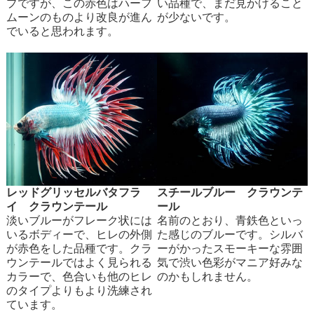
プですが、この赤色はハーフ
い品種で、まだ見かけること
ムーンのものより改良が進ん
が少ないです。
でいると思われます。
レッドグリッセルバタフラ
スチールブルー クラウンテ
イ クラウンテール
ール
淡いブルーがフレーク状には
名前のとおり、青鉄色といっ
いるボディーで、ヒレの外側
た感じのブルーです。シルバ
が赤色をした品種です。クラ
ーがかったスモーキーな雰囲
ウンテールではよく見られる
気で渋い色彩がマニア好みな
カラーで、色合いも他のヒレ
のかもしれません。
のタイプよりもより洗練され
ています。