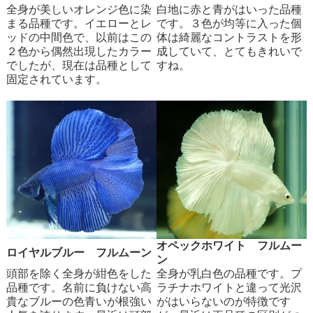
全身が美しいオレンジ色に染
白地に赤と青がはいった品種
まる品種です。イエローとレ
です。３色が均等に入った個
ッドの中間色で、以前はこの
体は綺麗なコントラストを形
２色から偶然出現したカラー
成していて、とてもきれいで
でしたが、現在は品種として
すね。
固定されています。
オペックホワイト フルムー
ロイヤルブルー フルムーン
ン
頭部を除く全身が紺色をした
全身が乳白色の品種です。プ
品種です。名前に負けない高
ラチナホワイトと違って光沢
貴なブルーの色青いが根強い
がはいらないのが特徴です