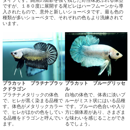
タイプです。闘魚の面影を強く残した野性味あふれる体型
ですが、１８０度に展開する尾ビレはハーフムーンから導
入されたもので、意外と新しいショーベタです。最も色の
種類が多いショーベタで、それぞれの色もより洗練されて
います。
プラカット プラチナブラッ
プラカット ブルーグリッセ
クドラゴン
ル
プラチナメタリックの体色
白地の体色で、体表に淡いブ
で、ヒレが黒く染まる品種で
ルーがミスト状にはいる品種
す。体色がメタリックカラー
です。ブルーの色合いや入り
で、ヒレがほかの色をしてい
方に個体差があり、さまざま
る品種をドラゴンと呼んでい
な味わいを感じることができ
ます。
るでしょう。