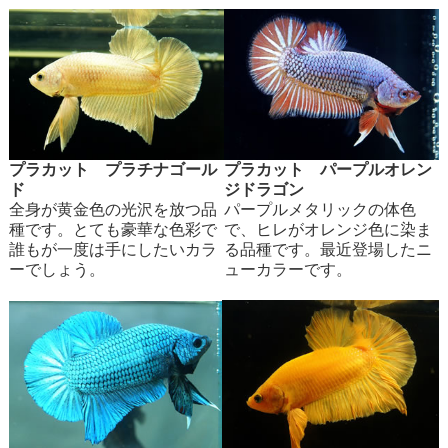
プラカット プラチナゴール
プラカット パープルオレン
ド
ジドラゴン
全身が黄金色の光沢を放つ品
パープルメタリックの体色
種です。とても豪華な色彩で
で、ヒレがオレンジ色に染ま
誰もが一度は手にしたいカラ
る品種です。最近登場したニ
ーでしょう。
ューカラーです。