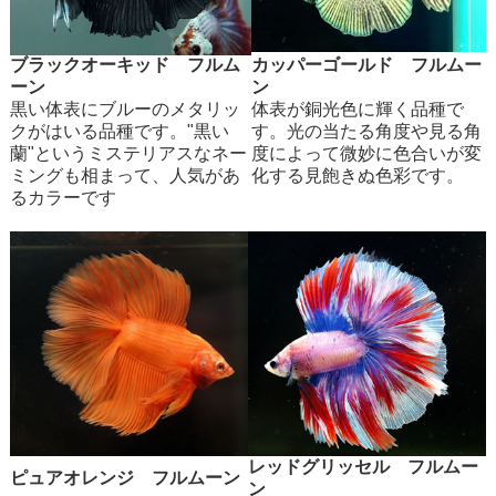
ブラックオーキッド フルム
カッパーゴールド フルムー
ーン
ン
黒い体表にブルーのメタリッ
体表が銅光色に輝く品種で
クがはいる品種です。"黒い
す。光の当たる角度や見る角
蘭"というミステリアスなネー
度によって微妙に色合いが変
ミングも相まって、人気があ
化する見飽きぬ色彩です。
るカラーです
レッドグリッセル フルムー
ピュアオレンジ フルムーン
ン