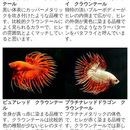
テール
イ クラウンテール
黒い体表にカッパーメタリッ
独特の淡いブルーボディーが
クを吹き付けたような品種で
ヒレの内側まで広がり、ヒレ
す。比較的クラウンテールに
の外側が黄色に染まる品種で
よく見られるカラーで、ヒレ
す。このようなカラーパター
の雰囲気とよくマッチしてい
ンをバタフライと呼んでいま
ると思います。
す。
ピュアレッド クラウンテー
プラチナレッドドラゴン ク
ル
ラウンテール
全身が真っ赤に染まる品種で
プラチナメタリックの体色
す。クラウンテールは比較的
で、ヒレが赤く染まる品種で
色の種類が少ないヒレのタイ
す。クラウンテールでは新し