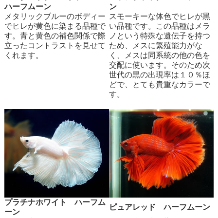
ハーフムーン
ン
メタリックブルーのボディー
スモーキーな体色でヒレが黒
でヒレが黄色に染まる品種で
い品種です。この品種はメラ
す。青と黄色の補色関係で際
ノという特殊な遺伝子を持つ
立ったコントラストを見せて
ため、メスに繁殖能力がな
くれます。
く、メスは同系統の他の色を
交配に使います。そのため次
世代の黒の出現率は１０％ほ
どで、とても貴重なカラーで
す。
プラチナホワイト ハーフム
ピュアレッド ハーフムーン
ーン