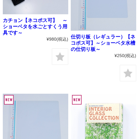
カチョン【ネコポス可】 ～
ショーベタを水ごとすくう用
具です～
仕切り板（レギュラー）【ネ
¥980
(税込)
コポス可】～ショーベタ水槽
の仕切り板～
¥250
(税込)