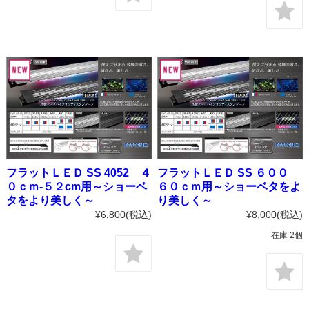
フラットＬＥＤ SS 4052 ４
フラットＬＥＤ SS ６００
０ｃｍ-５２cm用～ショーベ
６０ｃｍ用～ショーベタをよ
タをより美しく～
り美しく～
¥6,800
(税込)
¥8,000
(税込)
在庫 2個