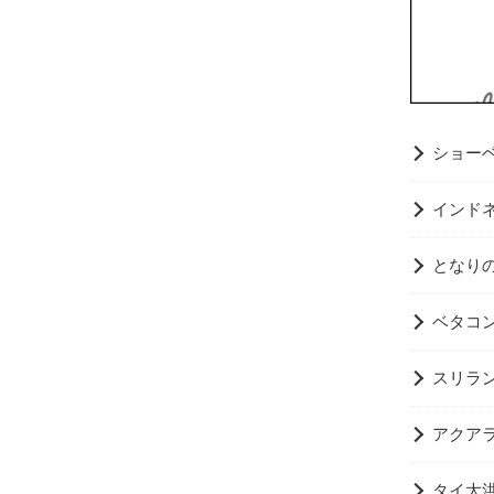
ショー
インド
となり
ベタコン
スリラ
アクア
タイ大