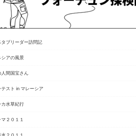
ベタブリーダー訪問記
ネシアの風景
の人間国宝さん
テスト in マレーシア
ンカ水草紀行
ラマ２０１１
洪水２０１１