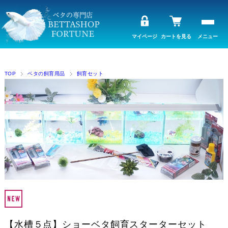
マイページ
カートを見る
メニュー
TOP
ベタの飼育用品
飼育セット
【水槽５点】ショーベタ飼育スターターセット