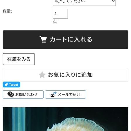
数量:
点