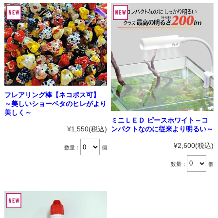
フレアリング棒【ネコポス可】
～美しいショーベタのヒレがより
美しく～
ミニＬＥＤ ピースホワイト～コ
ンパクトなのに従来より明るい～
¥1,550
(税込)
¥2,600
(税込)
数量：
個
数量：
個