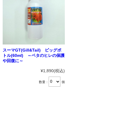
スーマGT(Gill&Tail) ビッグボ
トル(60ml) ～ベタのヒレの保護
や回復に～
¥1,890
(税込)
数量：
個