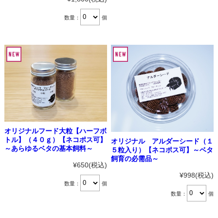
数量：
個
オリジナルフード大粒【ハーフボ
トル】（４０ｇ）【ネコポス可】
オリジナル アルダーシード（１
～あらゆるベタの基本飼料～
５粒入り）【ネコポス可】～ベタ
飼育の必需品～
¥650
(税込)
¥998
(税込)
数量：
個
数量：
個