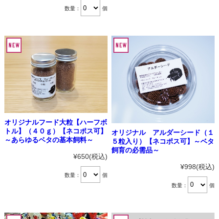
数量：
個
オリジナルフード大粒【ハーフボ
トル】（４０ｇ）【ネコポス可】
オリジナル アルダーシード（１
～あらゆるベタの基本飼料～
５粒入り）【ネコポス可】～ベタ
飼育の必需品～
¥650
(税込)
¥998
(税込)
数量：
個
数量：
個