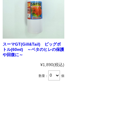
スーマGT(Gill&Tail) ビッグボ
トル(60ml) ～ベタのヒレの保護
や回復に～
¥1,890
(税込)
数量：
個