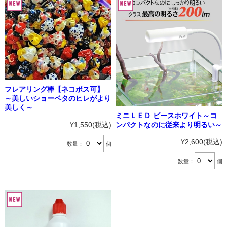
フレアリング棒【ネコポス可】
～美しいショーベタのヒレがより
美しく～
ミニＬＥＤ ピースホワイト～コ
ンパクトなのに従来より明るい～
¥1,550
(税込)
¥2,600
(税込)
数量：
個
数量：
個