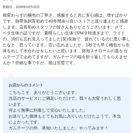
投稿日：2026年04月25日
相変わらずの梱包の丁寧さ、感服すると共に安心感は、増すばかり
です。熱帯魚飼育初めて40年間余り良いストアと巡り逢えたと感謝
します。店長初めスタッフの皆さんありがとうございます、さて、
ベタ生体の話ですが、素晴らしい生体でPM９時過ぎまで、ライト
の、消灯も忘れ見入ってました(笑)長旅で、疲れているのに悪い事し
たなと、思っています、言い忘れましたが、1秒でも早く梱包から生
体を出して水合わせをしたいと思います、発泡スチロールの蓋をガ
ムテープで止めてますが、ガムテープの端を折り返してもらえませ
んか？些細な事ですが、後は完璧です。
お店からのコメント
こちらこそ、ありがとうございます。
当店のサービスにご満足いただけて、我々も大変うれしく思
います。
何より無事に到着して安心いたしました。
お送りした個体もとてもお気に入りいただけたようで、本当
によかったです。
ガムテープの件、承知いたしました。やってみます！